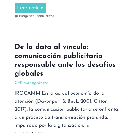
A
Leer noticia
a
b
c
imágenes
,
naturaleza
r
i
i
ó
r
n
De la data al vínculo:
i
e
comunicación publicitaria
m
n
á
responsable ante los desafíos
l
g
a
globales
e
a
CFP-monográficos
n
c
IROCAMM En la actual economía de la
e
t
atención (Davenport & Beck, 2001; Citton,
s
u
2017), la comunicación publicitaria se enfrenta
,
a
a un proceso de transformación profunda,
e
l
impulsado por la digitalización, la
n
i