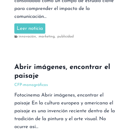
consolidado como un campo de estudio clave
para comprender el impacto de la
comunicación…
E
Leer noticia
f
innovación
,
marketing
,
publicidad
i
c
a
Abrir imágenes, encontrar el
c
paisaje
i
a
CFP-monográficos
e
Fotocinema Abrir imágenes, encontrar el
i
paisaje En la cultura europea y americana el
n
paisaje es una invención reciente dentro de la
n
tradición de la pintura y el arte visual. No
o
ocurre así…
v