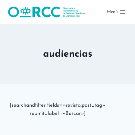
Saltar
al
Menú
contenido
audiencias
[searchandfilter fields=»revista,post_tag»
submit_label=»Buscar»]